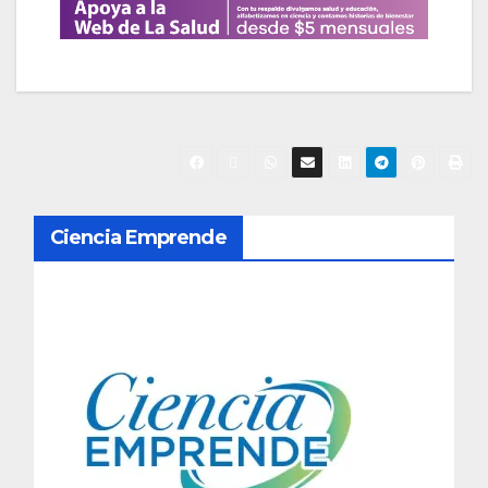
N
Ciencia Emprende
a
v
e
g
a
c