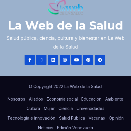
La Web de la Salud
Salud pública, ciencia, cultura y bienestar en La Web
de la Salud
© Copyright 2022 La Web de la Salud.
Nosotros
Aliados
Economía social
Educacion
Ambiente
Cultura
Mujer
Ciencia
Universidades
Tecnología e innovación
Salud Pública
Vacunas
Opinión
Noticias
Edición Venezuela