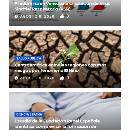
Predomina en Venezuela circulación de Virus
Sincitial Respiratorio (VSR)
0
AGOSTO 6, 2026
SALUD PÚBLICA
Centroamérica entre las regiones con más
riesgos por fenómeno El Niño
0
AGOSTO 6, 2026
CIENCIA ESPAÑA
Estudio de la Fundación Renal Española
identifica cómo evitar la formación de