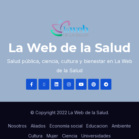
La Web de la Salud
Salud pública, ciencia, cultura y bienestar en La Web
de la Salud
© Copyright 2022 La Web de la Salud.
Nosotros
Aliados
Economía social
Educacion
Ambiente
Cultura
Mujer
Ciencia
Universidades