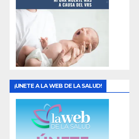
t
r
a
d
a
s
¡UNETE A LA WEB DE LA SALUD!