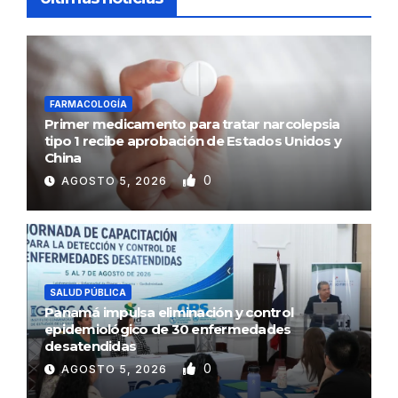
FARMACOLOGÍA
Primer medicamento para tratar narcolepsia
tipo 1 recibe aprobación de Estados Unidos y
China
0
AGOSTO 5, 2026
SALUD PÚBLICA
Panamá impulsa eliminación y control
epidemiológico de 30 enfermedades
desatendidas
0
AGOSTO 5, 2026