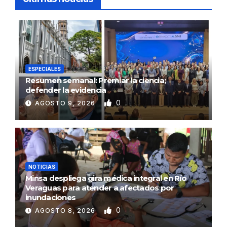
ESPECIALES
Resumen semanal: Premiar la ciencia;
defender la evidencia
0
AGOSTO 9, 2026
NOTICIAS
Minsa despliega gira médica integral en Río
Veraguas para atender a afectados por
inundaciones
0
AGOSTO 8, 2026