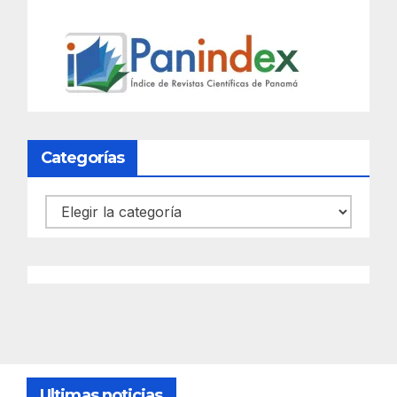
Categorías
Categorías
Ultimas noticias