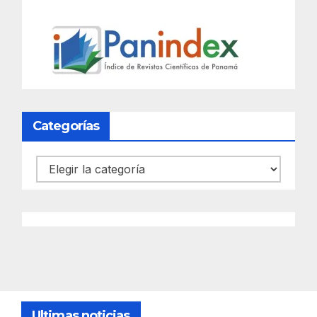
Categorías
Categorías
Ultimas noticias