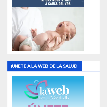
t
r
a
d
a
s
¡UNETE A LA WEB DE LA SALUD!