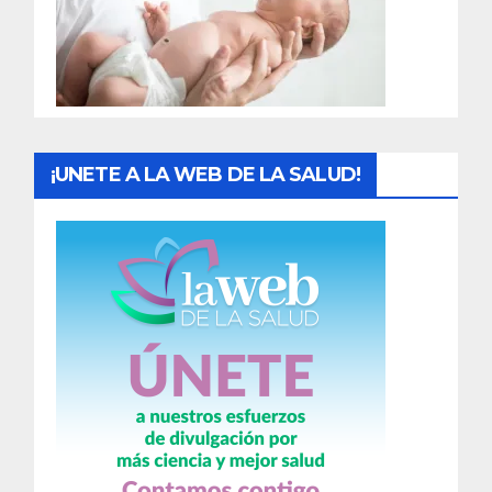
d
a
s
¡UNETE A LA WEB DE LA SALUD!