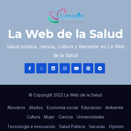
La Web de la Salud
Salud pública, ciencia, cultura y bienestar en La Web
de la Salud
© Copyright 2022 La Web de la Salud.
Nosotros
Aliados
Economía social
Educacion
Ambiente
Cultura
Mujer
Ciencia
Universidades
Tecnología e innovación
Salud Pública
Vacunas
Opinión