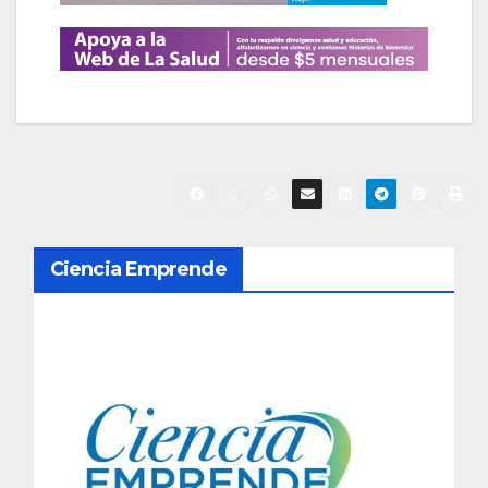
N
Ciencia Emprende
a
v
e
g
a