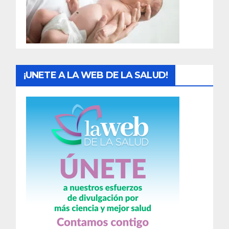
d
a
s
¡UNETE A LA WEB DE LA SALUD!