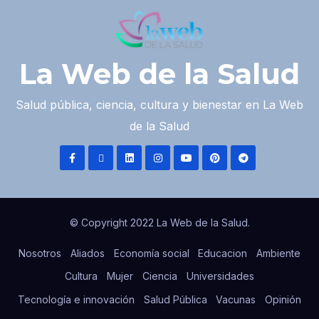
La Web de la Salud
Salud pública, ciencia, cultura y bienestar en La Web
de la Salud
© Copyright 2022 La Web de la Salud.
Nosotros
Aliados
Economía social
Educacion
Ambiente
Cultura
Mujer
Ciencia
Universidades
Tecnología e innovación
Salud Pública
Vacunas
Opinión