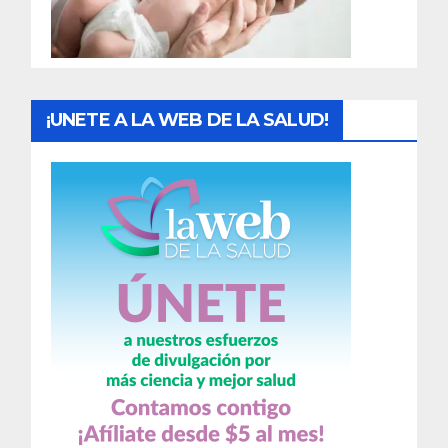
a
s
¡UNETE A LA WEB DE LA SALUD!