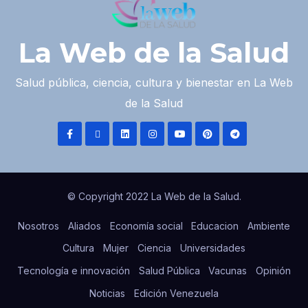
La Web de la Salud
Salud pública, ciencia, cultura y bienestar en La Web
de la Salud
© Copyright 2022 La Web de la Salud.
Nosotros
Aliados
Economía social
Educacion
Ambiente
Cultura
Mujer
Ciencia
Universidades
Tecnología e innovación
Salud Pública
Vacunas
Opinión
Noticias
Edición Venezuela