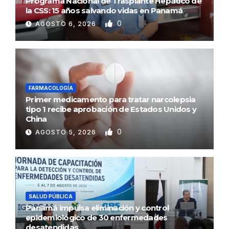
Programa Nacional de Trasplante Hepático de
la CSS: 15 años salvando vidas en Panamá
0
AGOSTO 6, 2026
FARMACOLOGÍA
Primer medicamento para tratar narcolepsia
tipo 1 recibe aprobación de Estados Unidos y
China
0
AGOSTO 5, 2026
SALUD PÚBLICA
Panamá impulsa eliminación y control
epidemiológico de 30 enfermedades
desatendidas