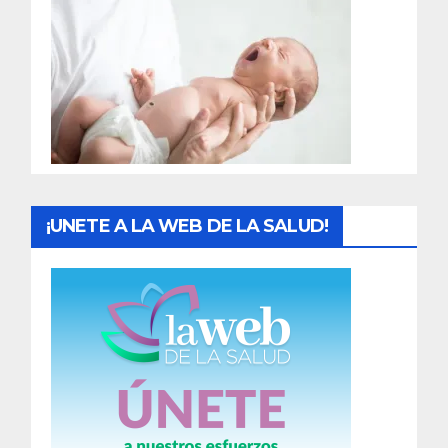
r
a
d
a
s
¡UNETE A LA WEB DE LA SALUD!