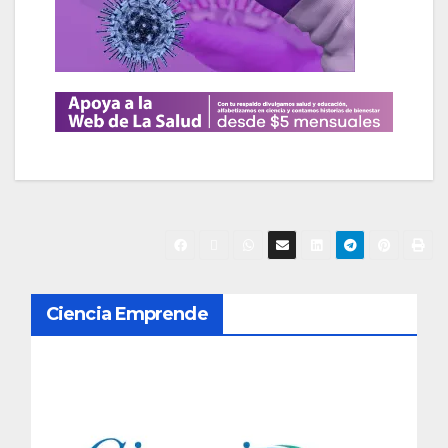
N
Ciencia Emprende
a
v
e