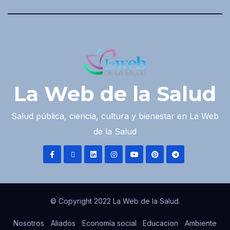
La Web de la Salud
Salud pública, ciencia, cultura y bienestar en La Web
de la Salud
© Copyright 2022 La Web de la Salud.
Nosotros
Aliados
Economía social
Educacion
Ambiente