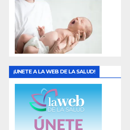
r
a
d
a
s
¡UNETE A LA WEB DE LA SALUD!