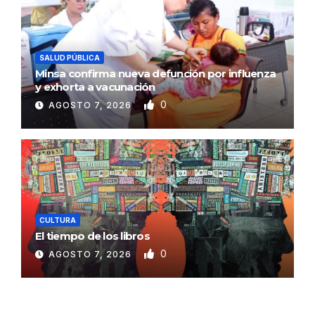
SALUD PÚBLICA
Minsa confirma nueva defunción por influenza
y exhorta a vacunación
0
AGOSTO 7, 2026
CULTURA
El tiempo de los libros
0
AGOSTO 7, 2026