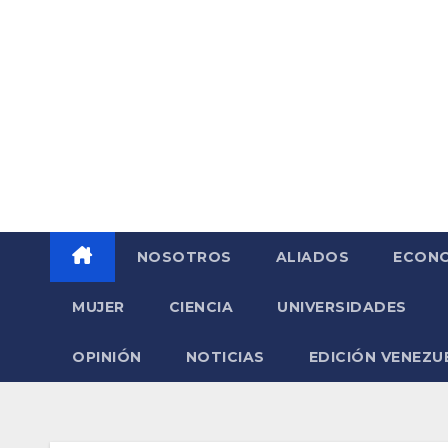
Saltar
al
contenido
NOSOTROS
ALIADOS
ECONO
MUJER
CIENCIA
UNIVERSIDADES
OPINIÓN
NOTICIAS
EDICIÓN VENEZU