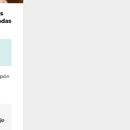
os
adas
pión
jo