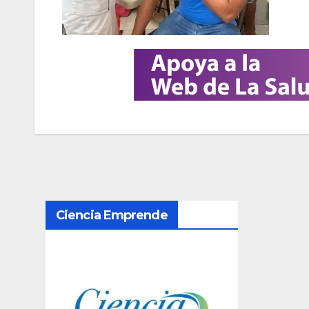
N
Ciencia Emprende
a
v
e