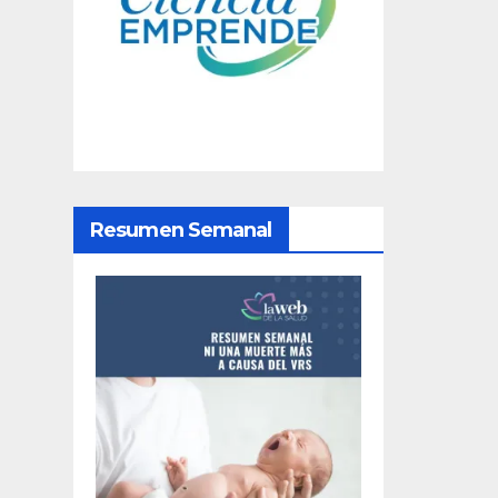
g
a
c
i
ó
Resumen Semanal
n
d
e
e
n
t