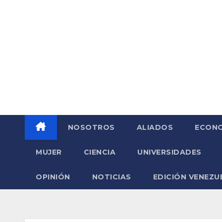
Saltar
al
contenido
NOSOTROS
ALIADOS
ECONO
MUJER
CIENCIA
UNIVERSIDADES
OPINIÓN
NOTICIAS
EDICIÓN VENEZU