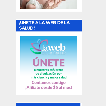
r
a
¡UNETE A LA WEB DE LA
d
SALUD!
a
s