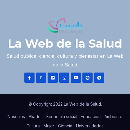
La Web de la Salud
Salud pública, ciencia, cultura y bienestar en La Web
de la Salud
© Copyright 2022 La Web de la Salud.
Nosotros
Aliados
Economía social
Educacion
Ambiente
Cultura
Mujer
Ciencia
Universidades