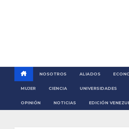
Saltar
al
contenido
NOSOTROS
ALIADOS
ECONO
MUJER
CIENCIA
UNIVERSIDADES
OPINIÓN
NOTICIAS
EDICIÓN VENEZU