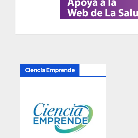
N
Ciencia Emprende
a
v
e
g
a