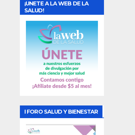
¡UNETE A LA WEB DE LA
d
SALUD!
a
s
I FORO SALUD Y BIENESTAR