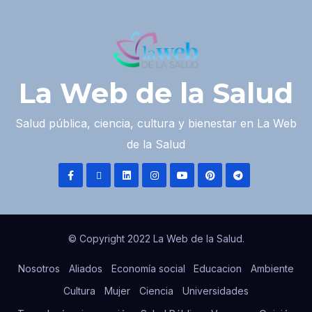
La Web de la Salud
Salud pública, ciencia, cultura y bienestar en La Web
de la Salud
© Copyright 2022 La Web de la Salud.
Nosotros
Aliados
Economía social
Educacion
Ambiente
Cultura
Mujer
Ciencia
Universidades