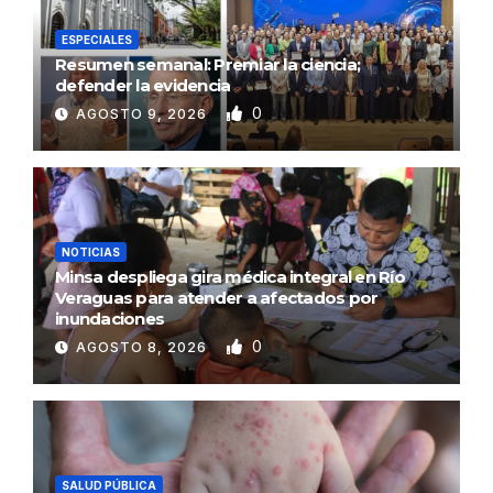
ESPECIALES
Resumen semanal: Premiar la ciencia;
defender la evidencia
0
AGOSTO 9, 2026
NOTICIAS
Minsa despliega gira médica integral en Río
Veraguas para atender a afectados por
inundaciones
0
AGOSTO 8, 2026
SALUD PÚBLICA