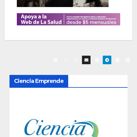
N
Ciencia Emprende
a
v
e
g