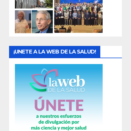
a
d
a
s
¡UNETE A LA WEB DE LA SALUD!