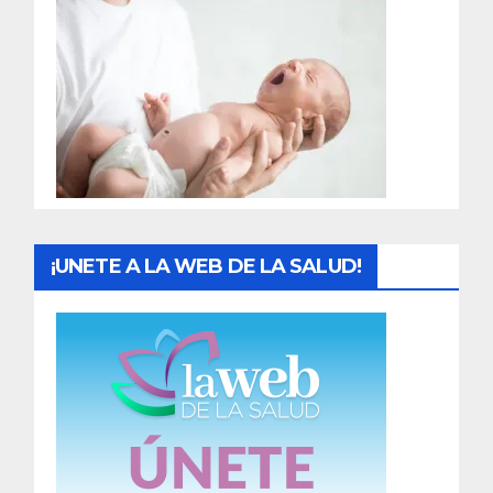
r
a
d
a
s
¡UNETE A LA WEB DE LA SALUD!