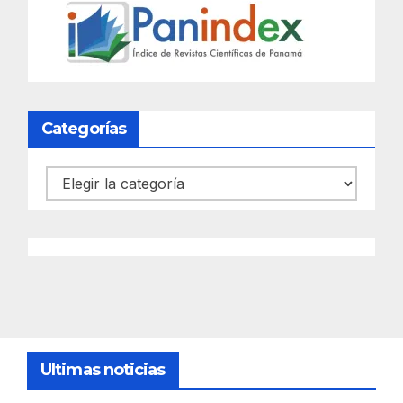
Categorías
Categorías
Ultimas noticias