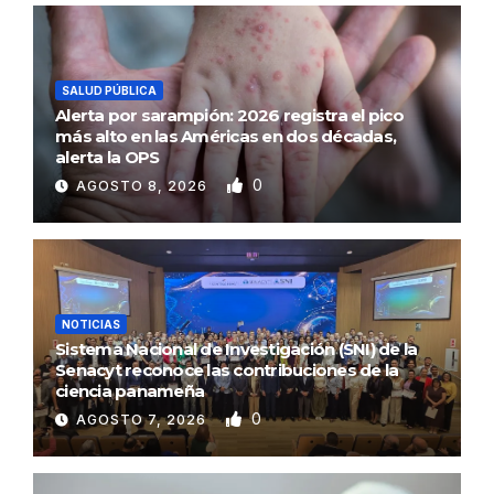
SALUD PÚBLICA
Alerta por sarampión: 2026 registra el pico
más alto en las Américas en dos décadas,
alerta la OPS
0
AGOSTO 8, 2026
NOTICIAS
Sistema Nacional de Investigación (SNI) de la
Senacyt reconoce las contribuciones de la
ciencia panameña
0
AGOSTO 7, 2026