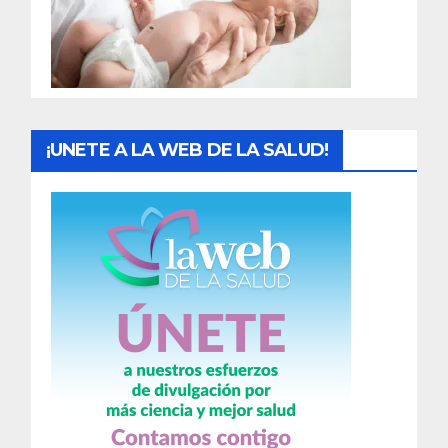
d
a
s
¡UNETE A LA WEB DE LA SALUD!