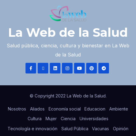
La Web de la Salud
Salud pública, ciencia, cultura y bienestar en La Web
de la Salud
© Copyright 2022 La Web de la Salud.
Nosotros
Aliados
Economía social
Educacion
Ambiente
Cultura
Mujer
Ciencia
Universidades
Tecnología e innovación
Salud Pública
Vacunas
Opinión