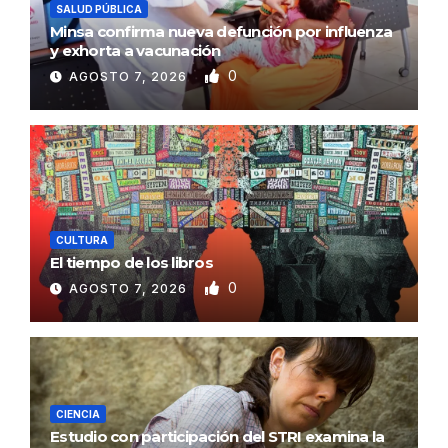
SALUD PÚBLICA
Minsa confirma nueva defunción por influenza
y exhorta a vacunación
0
AGOSTO 7, 2026
CULTURA
El tiempo de los libros
0
AGOSTO 7, 2026
CIENCIA
Estudio con participación del STRI examina la