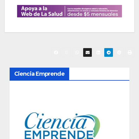
N
Ciencia Emprende
a
v
e
g
a