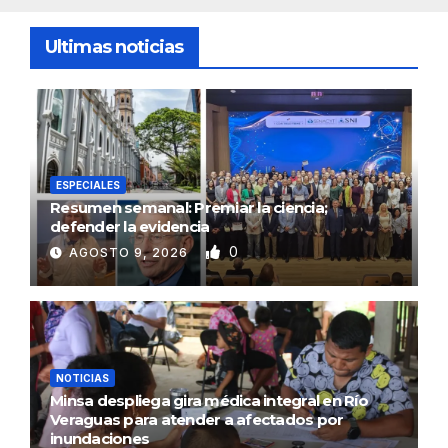
Ultimas noticias
ESPECIALES
Resumen semanal: Premiar la ciencia;
defender la evidencia
0
AGOSTO 9, 2026
NOTICIAS
Minsa despliega gira médica integral en Río
Veraguas para atender a afectados por
inundaciones