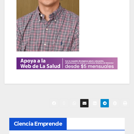
N
Ciencia Emprende
a