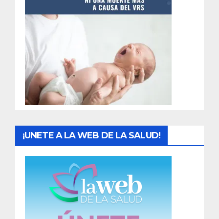
t
r
a
d
a
s
¡UNETE A LA WEB DE LA SALUD!