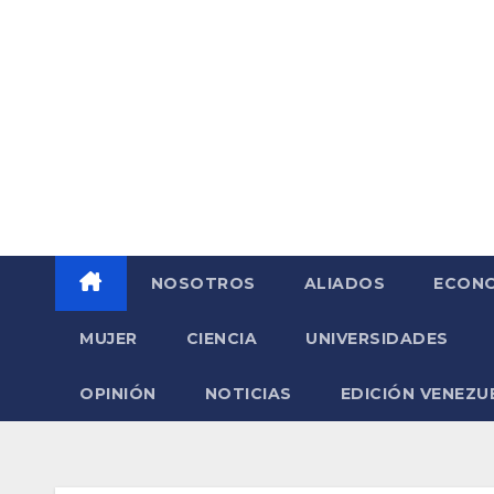
Saltar
al
contenido
NOSOTROS
ALIADOS
ECONO
MUJER
CIENCIA
UNIVERSIDADES
OPINIÓN
NOTICIAS
EDICIÓN VENEZU