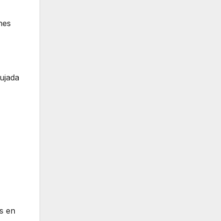
nes
ujada
és en