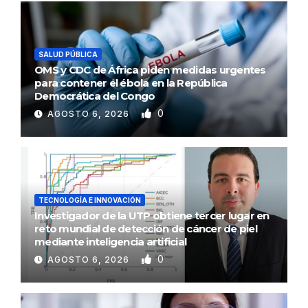
SALUD PÚBLICA
OMS y CDC de África piden medidas urgentes
para contener el ébola en la República
Democrática del Congo
0
AGOSTO 6, 2026
TECNOLOGÍA E INNOVACIÓN
Investigador de la UTP obtiene tercer lugar en
reto mundial de detección de cáncer de piel
mediante inteligencia artificial
0
AGOSTO 6, 2026