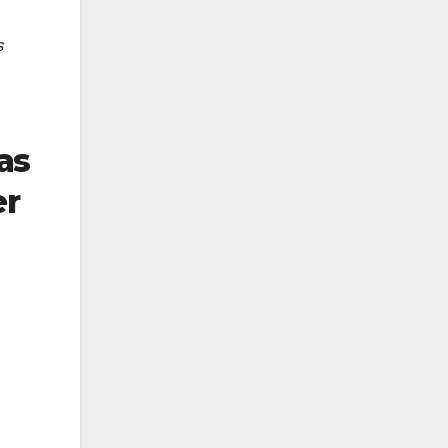
s
as
er