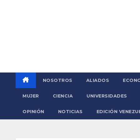
Saltar
al
contenido
NOSOTROS
ALIADOS
ECONO
MUJER
CIENCIA
UNIVERSIDADES
OPINIÓN
NOTICIAS
EDICIÓN VENEZU