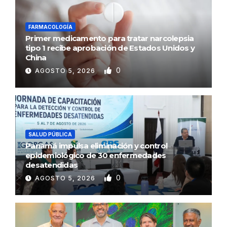
FARMACOLOGÍA
Primer medicamento para tratar narcolepsia
tipo 1 recibe aprobación de Estados Unidos y
China
0
AGOSTO 5, 2026
SALUD PÚBLICA
Panamá impulsa eliminación y control
epidemiológico de 30 enfermedades
desatendidas
0
AGOSTO 5, 2026