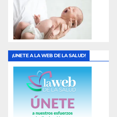
a
d
a
s
¡UNETE A LA WEB DE LA SALUD!