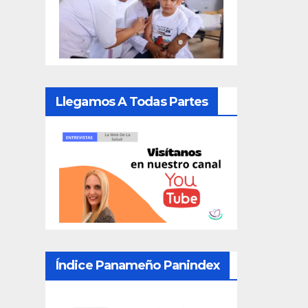
Llegamos A Todas Partes
Índice Panameño Panindex