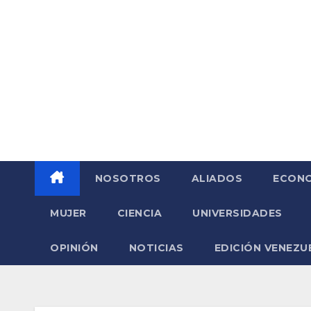
Saltar
al
contenido
NOSOTROS
ALIADOS
ECONO
MUJER
CIENCIA
UNIVERSIDADES
OPINIÓN
NOTICIAS
EDICIÓN VENEZU