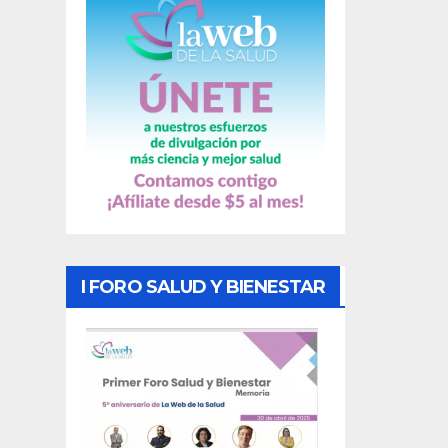
s
I FORO SALUD Y BIENESTAR