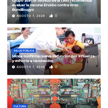
Grupo asesor técnico de la OMS recomienda
evaluar la vacuna Ervebo contra virus
Bundibugyo
0
AGOSTO 7, 2026
SALUD PÚBLICA
Minsa confirma nueva defunción por influenza
y exhorta a vacunación
0
AGOSTO 7, 2026
CULTURA