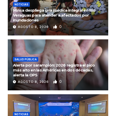
NOTICIAS
Minsa despliega gira médica integral en Río
Veraguas para atender a afectados por
inundaciones
0
AGOSTO 8, 2026
SALUD PÚBLICA
Alerta por sarampión: 2026 registra el pico
más alto en las Américas en dos décadas,
alerta la OPS
0
AGOSTO 8, 2026
NOTICIAS