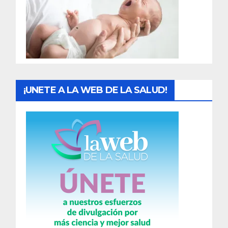
a
d
a
s
¡UNETE A LA WEB DE LA SALUD!