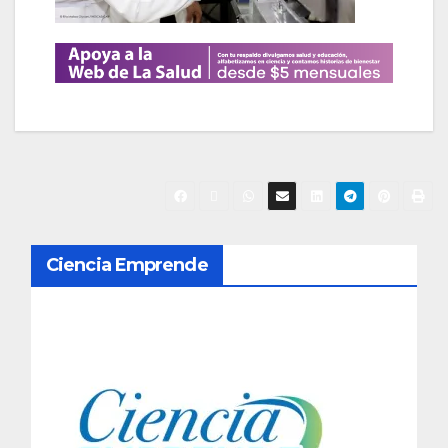
N
Ciencia Emprende
a
v
e
g