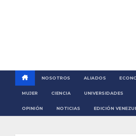
Saltar
al
contenido
NOSOTROS
ALIADOS
ECONO
MUJER
CIENCIA
UNIVERSIDADES
OPINIÓN
NOTICIAS
EDICIÓN VENEZU