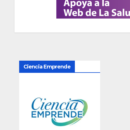
N
Ciencia Emprende
a
v
e
g
a