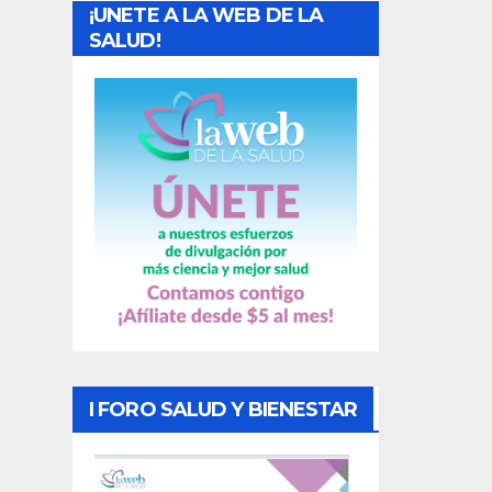
¡UNETE A LA WEB DE LA
d
SALUD!
a
s
I FORO SALUD Y BIENESTAR