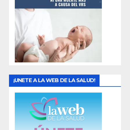
t
r
a
d
a
s
¡UNETE A LA WEB DE LA SALUD!