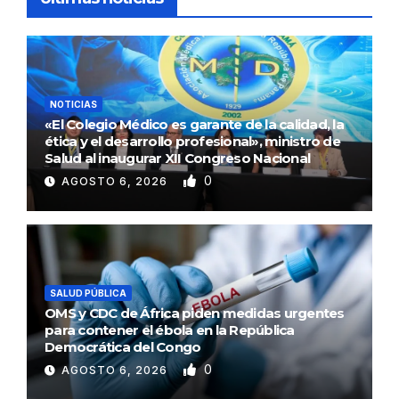
NOTICIAS
«El Colegio Médico es garante de la calidad, la
ética y el desarrollo profesional», ministro de
Salud al inaugurar XII Congreso Nacional
0
AGOSTO 6, 2026
SALUD PÚBLICA
OMS y CDC de África piden medidas urgentes
para contener el ébola en la República
Democrática del Congo
0
AGOSTO 6, 2026