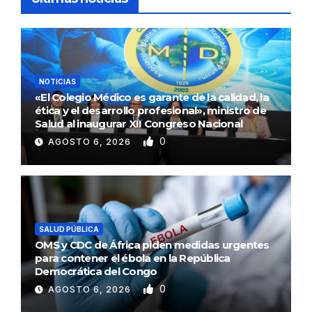
NOTICIAS
«El Colegio Médico es garante de la calidad, la
ética y el desarrollo profesional», ministro de
Salud al inaugurar XII Congreso Nacional
0
AGOSTO 6, 2026
SALUD PÚBLICA
OMS y CDC de África piden medidas urgentes
para contener el ébola en la República
Democrática del Congo
0
AGOSTO 6, 2026