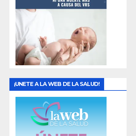
t
r
a
d
a
s
¡UNETE A LA WEB DE LA SALUD!