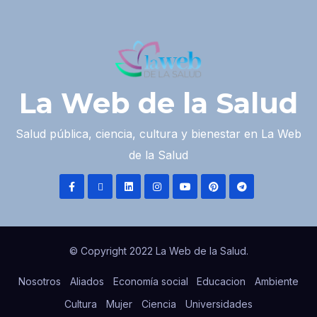
La Web de la Salud
Salud pública, ciencia, cultura y bienestar en La Web
de la Salud
© Copyright 2022 La Web de la Salud.
Nosotros
Aliados
Economía social
Educacion
Ambiente
Cultura
Mujer
Ciencia
Universidades