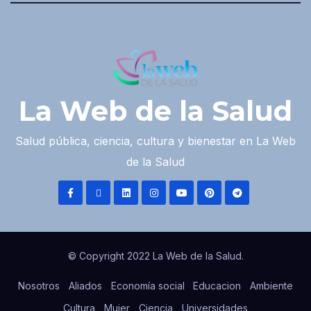
La Web de la Salud
Salud pública, ciencia, cultura y bienestar en La Web
de la Salud
© Copyright 2022 La Web de la Salud.
Nosotros
Aliados
Economía social
Educacion
Ambiente
Cultura
Mujer
Ciencia
Universidades