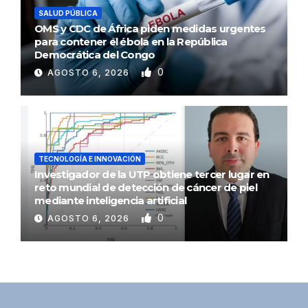
SALUD PÚBLICA
OMS y CDC de África piden medidas urgentes
para contener el ébola en la República
Democrática del Congo
0
AGOSTO 6, 2026
TECNOLOGÍA E INNOVACIÓN
Investigador de la UTP obtiene tercer lugar en
reto mundial de detección de cáncer de piel
mediante inteligencia artificial
0
AGOSTO 6, 2026