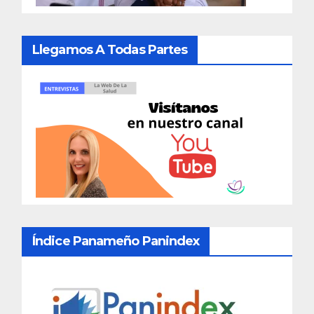
Llegamos A Todas Partes
Índice Panameño Panindex