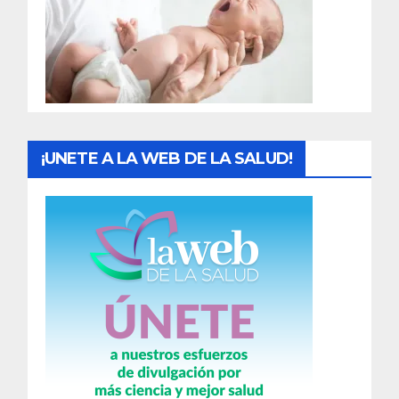
a
d
a
s
¡UNETE A LA WEB DE LA SALUD!