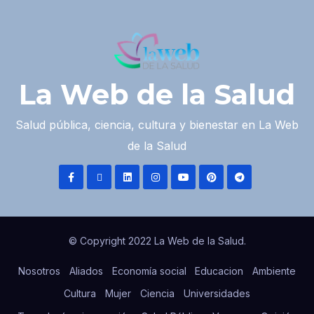
La Web de la Salud
Salud pública, ciencia, cultura y bienestar en La Web
de la Salud
© Copyright 2022 La Web de la Salud.
Nosotros
Aliados
Economía social
Educacion
Ambiente
Cultura
Mujer
Ciencia
Universidades