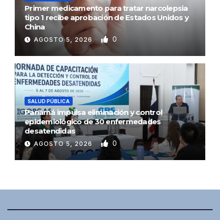
Primer medicamento para tratar narcolepsia
tipo 1 recibe aprobación de Estados Unidos y
China
0
AGOSTO 5, 2026
SALUD PÚBLICA
Panamá impulsa eliminación y control
epidemiológico de 30 enfermedades
desatendidas
0
AGOSTO 5, 2026