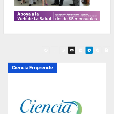
N
Ciencia Emprende
a
v
e
g