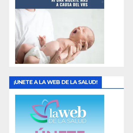
t
r
a
d
a
s
¡UNETE A LA WEB DE LA SALUD!