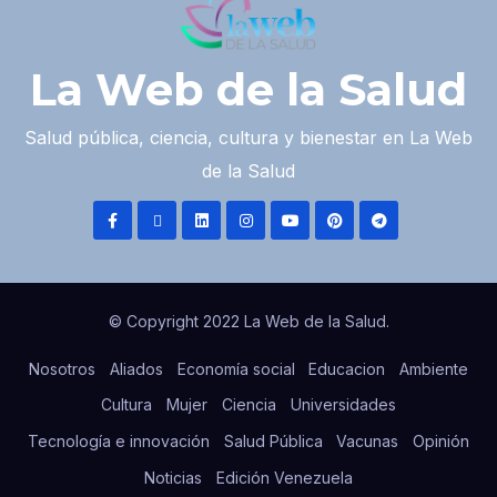
La Web de la Salud
Salud pública, ciencia, cultura y bienestar en La Web
de la Salud
© Copyright 2022 La Web de la Salud.
Nosotros
Aliados
Economía social
Educacion
Ambiente
Cultura
Mujer
Ciencia
Universidades
Tecnología e innovación
Salud Pública
Vacunas
Opinión
Noticias
Edición Venezuela