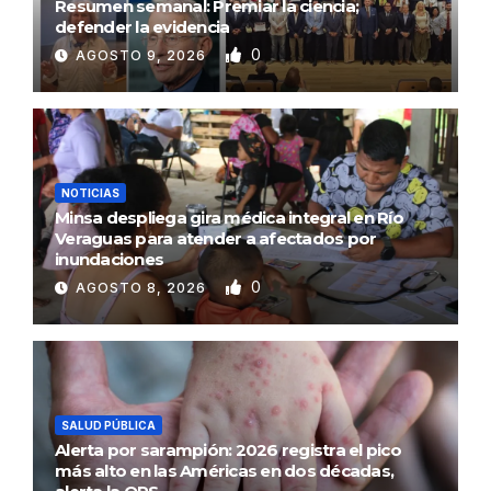
Resumen semanal: Premiar la ciencia;
defender la evidencia
0
AGOSTO 9, 2026
NOTICIAS
Minsa despliega gira médica integral en Río
Veraguas para atender a afectados por
inundaciones
0
AGOSTO 8, 2026
SALUD PÚBLICA
Alerta por sarampión: 2026 registra el pico
más alto en las Américas en dos décadas,