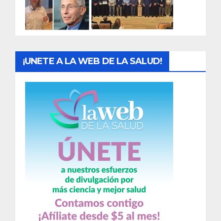
a
s
¡UNETE A LA WEB DE LA SALUD!