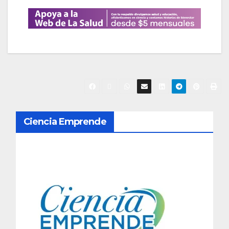
N
Ciencia Emprende
a
v
e
g
a