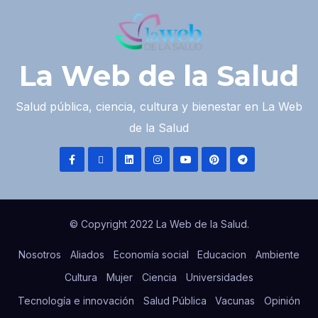
La Web de la Salud
Salud pública, ciencia, cultura y bienestar en La Web
de la Salud
© Copyright 2022 La Web de la Salud.
Nosotros
Aliados
Economía social
Educacion
Ambiente
Cultura
Mujer
Ciencia
Universidades
Tecnología e innovación
Salud Pública
Vacunas
Opinión