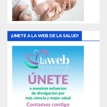
d
a
s
¡UNETE A LA WEB DE LA SALUD!