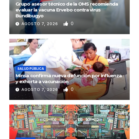
Grupo asesor técnico de la OMS recomienda
evaluar la vacuna Ervebo contra virus
Bundibugyo
0
AGOSTO 7, 2026
SALUD PÚBLICA
Minsa confirma nueva defunción por influenza
y exhorta a vacunación
0
AGOSTO 7, 2026