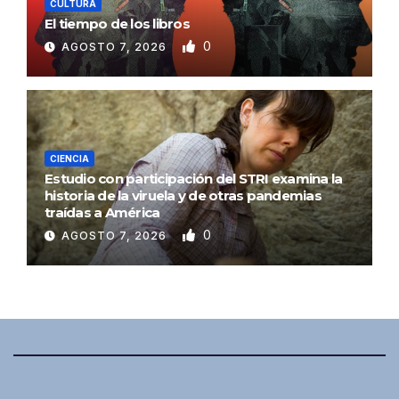
CULTURA
El tiempo de los libros
0
AGOSTO 7, 2026
CIENCIA
Estudio con participación del STRI examina la
historia de la viruela y de otras pandemias
traídas a América
0
AGOSTO 7, 2026