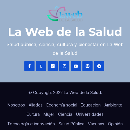
La Web de la Salud
Salud pública, ciencia, cultura y bienestar en La Web
de la Salud
© Copyright 2022 La Web de la Salud.
Nosotros
Aliados
Economía social
Educacion
Ambiente
Cultura
Mujer
Ciencia
Universidades
Tecnología e innovación
Salud Pública
Vacunas
Opinión