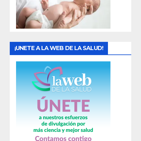
d
a
s
¡UNETE A LA WEB DE LA SALUD!