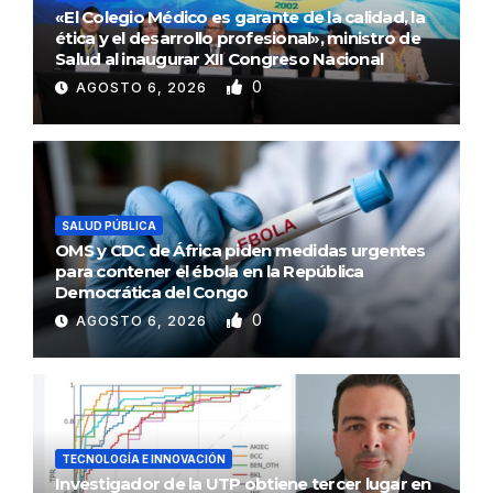
«El Colegio Médico es garante de la calidad, la
ética y el desarrollo profesional», ministro de
Salud al inaugurar XII Congreso Nacional
0
AGOSTO 6, 2026
SALUD PÚBLICA
OMS y CDC de África piden medidas urgentes
para contener el ébola en la República
Democrática del Congo
0
AGOSTO 6, 2026
TECNOLOGÍA E INNOVACIÓN
Investigador de la UTP obtiene tercer lugar en