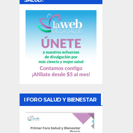
SALUD!
a
s
I FORO SALUD Y BIENESTAR