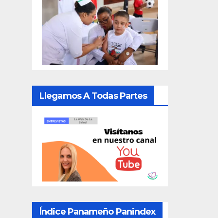
Llegamos A Todas Partes
Índice Panameño Panindex