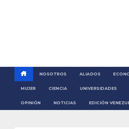
Saltar
al
contenido
NOSOTROS
ALIADOS
ECONO
MUJER
CIENCIA
UNIVERSIDADES
OPINIÓN
NOTICIAS
EDICIÓN VENEZU