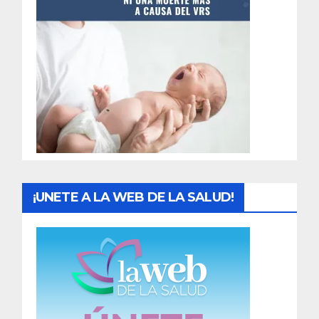
t
r
a
d
a
s
¡UNETE A LA WEB DE LA SALUD!