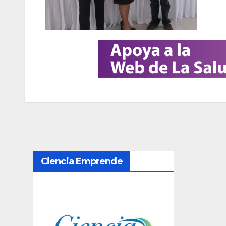
N
Ciencia Emprende
a
v
e