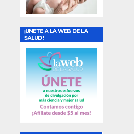
r
a
¡UNETE A LA WEB DE LA
d
SALUD!
a
s