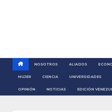
Saltar
al
contenido
NOSOTROS
ALIADOS
ECONO
MUJER
CIENCIA
UNIVERSIDADES
OPINIÓN
NOTICIAS
EDICIÓN VENEZU