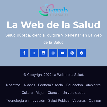
La Web de la Salud
Salud pública, ciencia, cultura y bienestar en La Web
de la Salud
© Copyright 2022 La Web de la Salud.
Nosotros
Aliados
Economía social
Educacion
Ambiente
Cultura
Mujer
Ciencia
Universidades
Tecnología e innovación
Salud Pública
Vacunas
Opinión