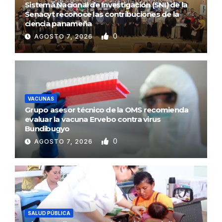
Sistema Nacional de Investigación (SNI) de la
Senacyt reconoce las contribuciones de la
ciencia panameña
0
AGOSTO 7, 2026
VACUNAS
Grupo asesor técnico de la OMS recomienda
evaluar la vacuna Ervebo contra virus
Bundibugyo
0
AGOSTO 7, 2026
SALUD PÚBLICA