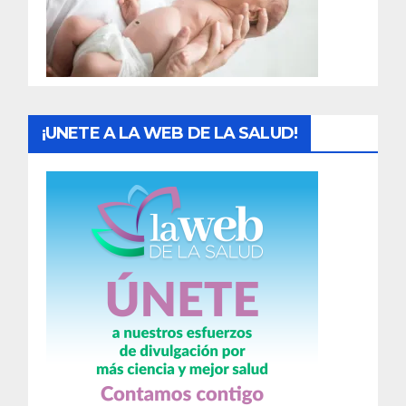
d
a
s
¡UNETE A LA WEB DE LA SALUD!