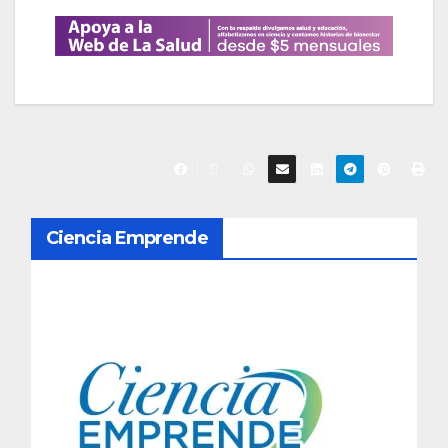
N
Ciencia Emprende
a
v
e
g
a