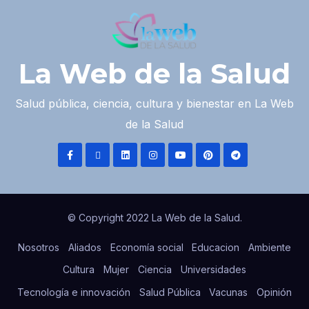
La Web de la Salud
Salud pública, ciencia, cultura y bienestar en La Web
de la Salud
© Copyright 2022 La Web de la Salud.
Nosotros
Aliados
Economía social
Educacion
Ambiente
Cultura
Mujer
Ciencia
Universidades
Tecnología e innovación
Salud Pública
Vacunas
Opinión