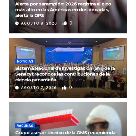
Alerta por sarampión: 2026 registra el pico
más alto en las Américas en dos décadas,
alerta la OPS
0
AGOSTO 8, 2026
NOTICIAS
Sistema Nacional de Investigación (SNI) de la
Senacyt reconoce las contribuciones de la
ciencia panameña
0
AGOSTO 7, 2026
VACUNAS
Grupo asesor técnico de la OMS recomienda