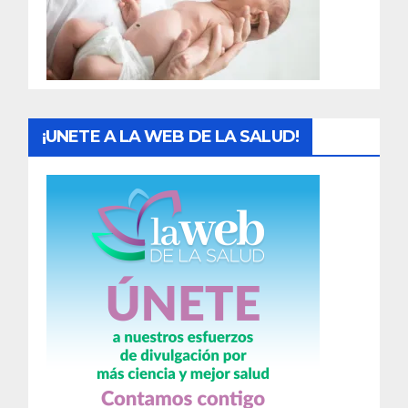
d
a
s
¡UNETE A LA WEB DE LA SALUD!