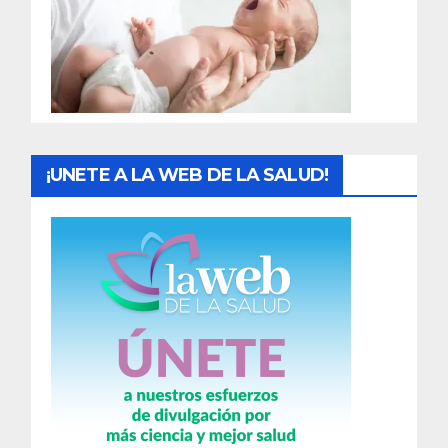
a
d
a
s
¡UNETE A LA WEB DE LA SALUD!