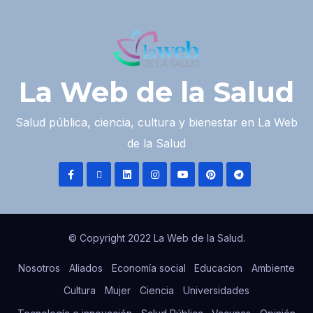
La Web de la Salud
Salud pública, ciencia, cultura y bienestar en La Web
de la Salud
© Copyright 2022 La Web de la Salud.
Nosotros
Aliados
Economía social
Educacion
Ambiente
Cultura
Mujer
Ciencia
Universidades