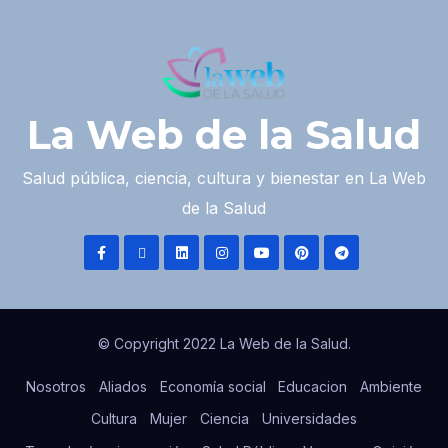
La Web de la Salud
Salud pública, ciencia, cultura y bienestar en La Web
de la Salud
© Copyright 2022 La Web de la Salud.
Nosotros
Aliados
Economía social
Educacion
Ambiente
Cultura
Mujer
Ciencia
Universidades