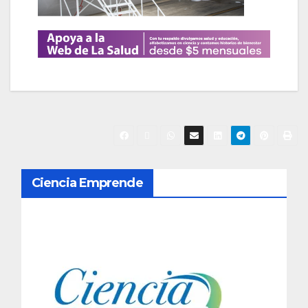
N
Ciencia Emprende
a
v
e
g