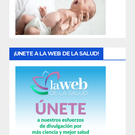
a
d
a
s
¡UNETE A LA WEB DE LA SALUD!