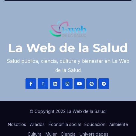
La Web de la Salud
Salud pública, ciencia, cultura y bienestar en La Web
de la Salud
© Copyright 2022 La Web de la Salud.
Nosotros
Aliados
Economía social
Educacion
Ambiente
Cultura
Mujer
Ciencia
Universidades