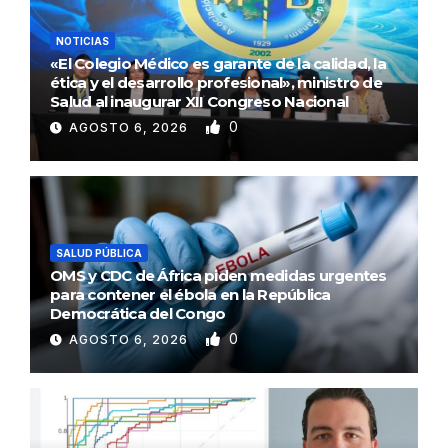
NOTICIAS
«El Colegio Médico es garante de la calidad, la
ética y el desarrollo profesional», ministro de
Salud al inaugurar XII Congreso Nacional
0
AGOSTO 6, 2026
SALUD PÚBLICA
OMS y CDC de África piden medidas urgentes
para contener el ébola en la República
Democrática del Congo
0
AGOSTO 6, 2026