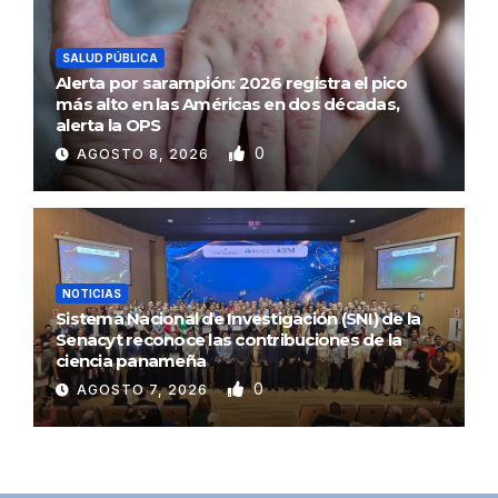
SALUD PÚBLICA
Alerta por sarampión: 2026 registra el pico
más alto en las Américas en dos décadas,
alerta la OPS
0
AGOSTO 8, 2026
NOTICIAS
Sistema Nacional de Investigación (SNI) de la
Senacyt reconoce las contribuciones de la
ciencia panameña
0
AGOSTO 7, 2026