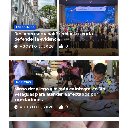
ESPECIALES
Resumen semanal: Premiar la ciencia;
defender la evidencia
0
AGOSTO 9, 2026
NOTICIAS
Minsa despliega gira médica integral en Río
Veraguas para atender a afectados por
inundaciones
0
AGOSTO 8, 2026