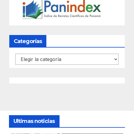
Categorías
Categorías
Ultimas noticias