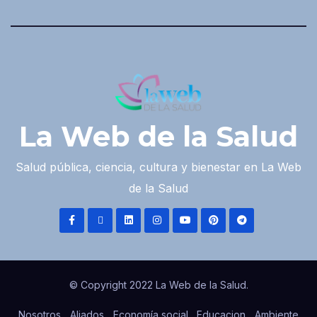
La Web de la Salud
Salud pública, ciencia, cultura y bienestar en La Web
de la Salud
© Copyright 2022 La Web de la Salud.
Nosotros
Aliados
Economía social
Educacion
Ambiente