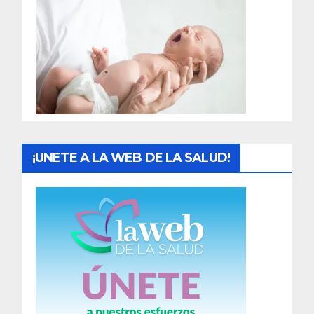
r
a
d
a
s
¡UNETE A LA WEB DE LA SALUD!