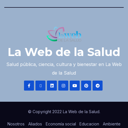
La Web de la Salud
Salud pública, ciencia, cultura y bienestar en La Web
de la Salud
© Copyright 2022 La Web de la Salud.
Nosotros
Aliados
Economía social
Educacion
Ambiente