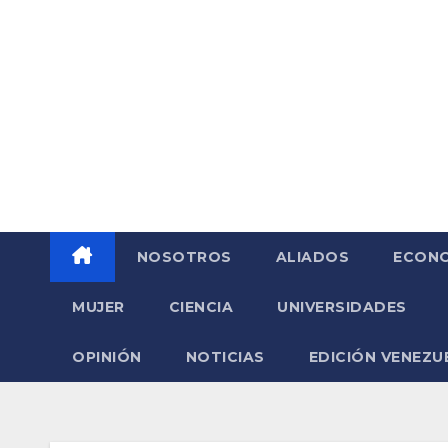
Saltar
al
contenido
NOSOTROS
ALIADOS
ECONO
MUJER
CIENCIA
UNIVERSIDADES
OPINIÓN
NOTICIAS
EDICIÓN VENEZU