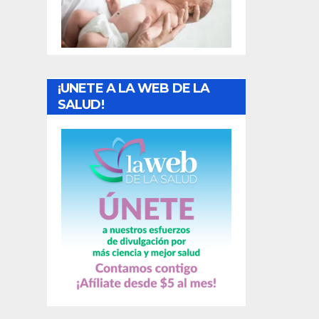
t
r
a
¡UNETE A LA WEB DE LA
d
SALUD!
a
s