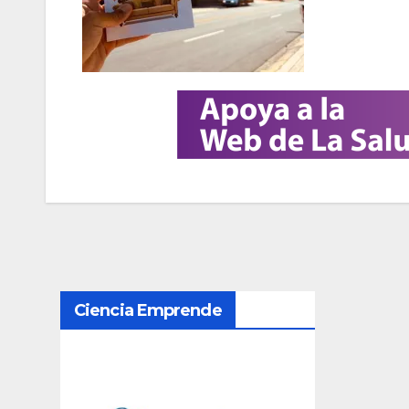
N
Ciencia Emprende
a
v