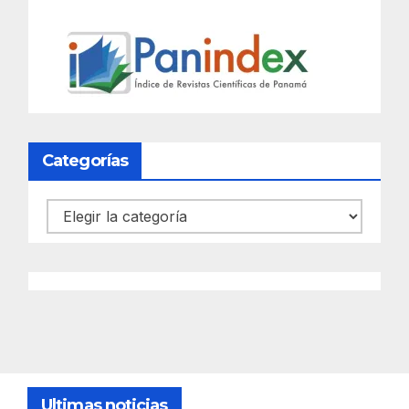
Categorías
Categorías
Ultimas noticias