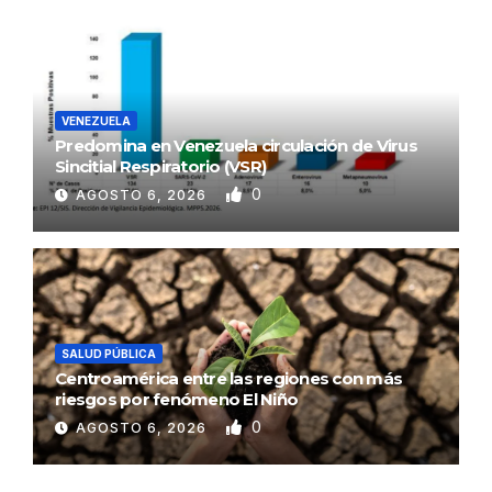
VENEZUELA
Predomina en Venezuela circulación de Virus
Sincitial Respiratorio (VSR)
0
AGOSTO 6, 2026
SALUD PÚBLICA
Centroamérica entre las regiones con más
riesgos por fenómeno El Niño
0
AGOSTO 6, 2026