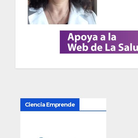
N
Ciencia Emprende
a
v