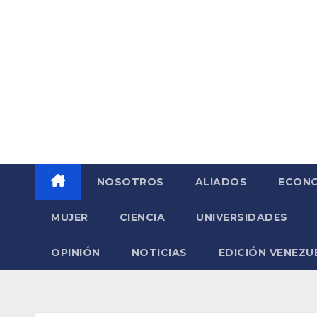
Saltar
al
contenido
NOSOTROS
ALIADOS
ECONO
MUJER
CIENCIA
UNIVERSIDADES
OPINIÓN
NOTICIAS
EDICIÓN VENEZU