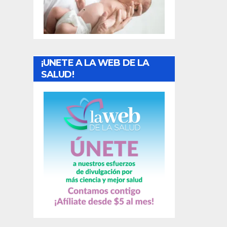
t
r
a
¡UNETE A LA WEB DE LA
d
SALUD!
a
s