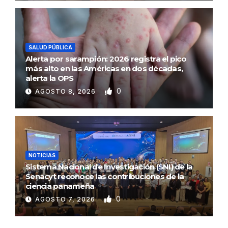
SALUD PÚBLICA
Alerta por sarampión: 2026 registra el pico
más alto en las Américas en dos décadas,
alerta la OPS
0
AGOSTO 8, 2026
NOTICIAS
Sistema Nacional de Investigación (SNI) de la
Senacyt reconoce las contribuciones de la
ciencia panameña
0
AGOSTO 7, 2026