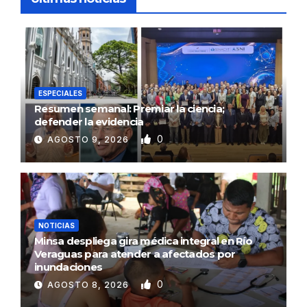
ESPECIALES
Resumen semanal: Premiar la ciencia;
defender la evidencia
0
AGOSTO 9, 2026
NOTICIAS
Minsa despliega gira médica integral en Río
Veraguas para atender a afectados por
inundaciones
0
AGOSTO 8, 2026